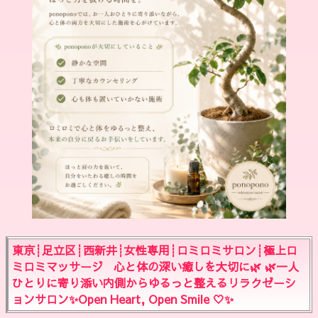
東京┊︎足立区┊︎西新井┊︎女性専用┊︎ロミロミサロン┊︎極上ロ
ミロミマッサージ ‬ 心と体の深い癒しを大切に🌿 🌿一人
ひとりに寄り添い内側からゆるっと整えるリラクゼーシ
ョンサロン✨Open Heart, Open Smile 🤍✨ ‬