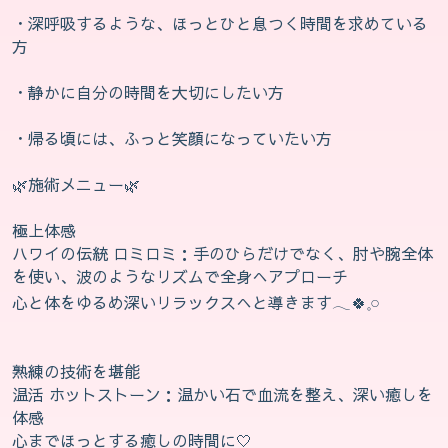
・深呼吸するような、ほっとひと息つく時間を求めている
方
・静かに自分の時間を大切にしたい方
・帰る頃には、ふっと笑顔になっていたい方
🌿‬施術メニュー🌿‬
極上体感
ハワイの伝統 ロミロミ：手のひらだけでなく、肘や腕全体
を使い、波のようなリズムで全身へアプローチ
心と体をゆるめ深いリラックスへと導きます𓂃🍀𓈒𓏸
熟練の技術を堪能
温活 ホットストーン：温かい石で血流を整え、深い癒しを
体感
心までほっとする癒しの時間に‎🤍