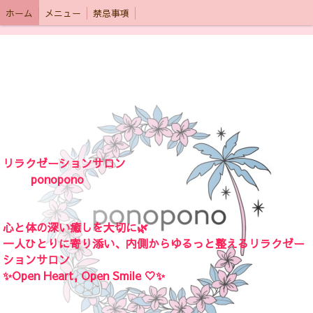
ホーム
メニュー
禁忌事項
リラクゼーションサロン
ponopono
心と体の深い癒しを大切に🌿‬
一人ひとりに寄り添い、内側からゆるっと整えるリラクゼー
ションサロン
✨Open Heart, Open Smile 🤍✨